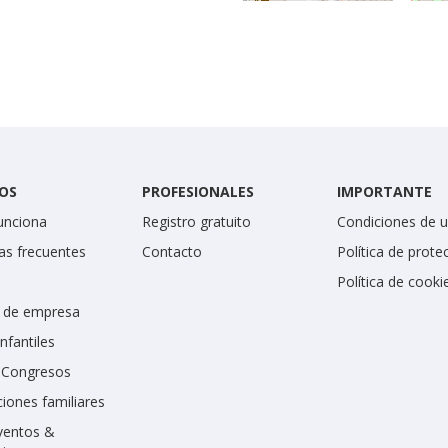
OS
PROFESIONALES
IMPORTANTE
unciona
Registro gratuito
Condiciones de 
as frecuentes
Contacto
Política de prote
Política de cooki
 de empresa
infantiles
y Congresos
iones familiares
ventos &