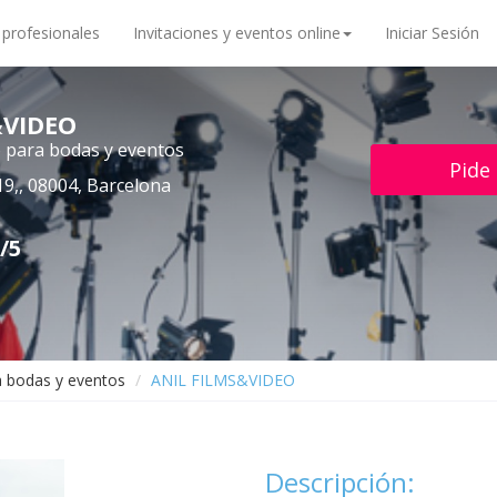
 profesionales
Invitaciones y eventos online
Iniciar Sesión
&VIDEO
o para bodas y eventos
Pide
19,, 08004, Barcelona
/5
a bodas y eventos
ANIL FILMS&VIDEO
Descripción: