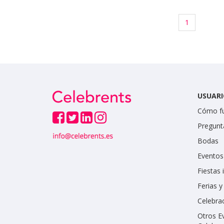
1
USUARI
Cómo f
Pregunt
Bodas
Eventos
Fiestas 
Ferias 
Celebrac
Otros E