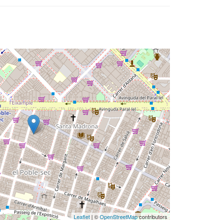
Leaflet
| ©
OpenStreetMap
contributors