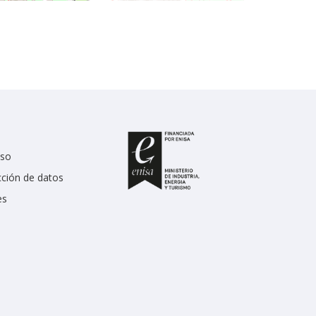
uso
cción de datos
es