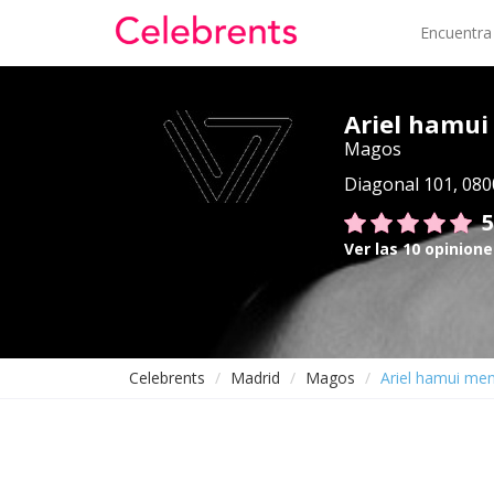
Encuentra
Ariel hamui
Magos
Diagonal 101, 080
5
Ver las 10 opinione
Celebrents
Madrid
Magos
Ariel hamui men