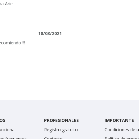
a Ariel!
18/03/2021
ecomiendo !!!
OS
PROFESIONALES
IMPORTANTE
unciona
Registro gratuito
Condiciones de 
as frecuentes
Contacto
Política de prote