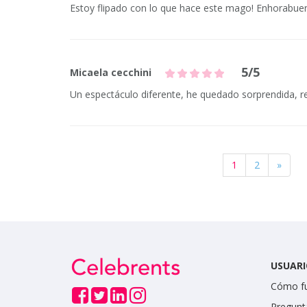
Estoy flipado con lo que hace este mago! Enhorabuen
5/5
Micaela cecchini
Un espectáculo diferente, he quedado sorprendida, r
1
2
»
USUARI
Cómo f
Pregunt