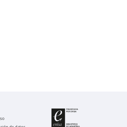
uso
cción de datos