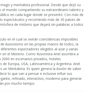
n mago y mentalista profesional. Desde que dejó su
do el mundo compartiendo su extraordinario talento y
público en cada lugar donde se presentó. Con más de
do espectáculos y recorriendo más de 30 países de
tmósfera de misterio que dejará sin palabras a todos
lo en el cual se vivirán coincidencias imposibles
s de ilusionismo en las propias manos de todos, la
diferentes espectadores elegidos al azar y varias
ar en el Misterio. Como Ilusionista Ariel asombra a
 2000 en escenarios privados, hoteles
s de Europa, USA, Latinoamérica y Argentina. Ariel
 es un Mentalista. Es quien genera la ilusión de saber
ecir lo que van a pensar e inclusive influir sus
gante, refinado, interactivo, moderno para generar
arán por mucho tiempo.