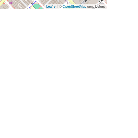
Leaflet
| ©
OpenStreetMap
contributors