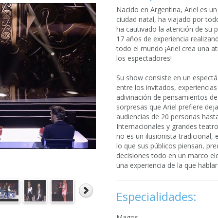
Nacido en Argentina, Ariel es u
ciudad natal, ha viajado por to
ha cautivado la atención de su 
17 años de experiencia realizan
todo el mundo ¡Ariel crea una a
los espectadores!
Su show consiste en un espectácu
entre los invitados, experiencia
adivinación de pensamientos de 
sorpresas que Ariel prefiere dej
audiencias de 20 personas hasta
Internacionales y grandes teatro
no es un ilusionista tradicional,
lo que sus públicos piensan, pred
decisiones todo en un marco ele
una experiencia de la que habl
Especialidades:
Magos.