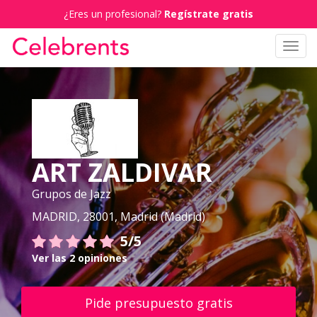
¿Eres un profesional?
Regístrate gratis
Toggl
navig
ART ZALDIVAR
Grupos de Jazz
MADRID, 28001, Madrid (Madrid)
5/5
Ver las 2 opiniones
Pide presupuesto gratis