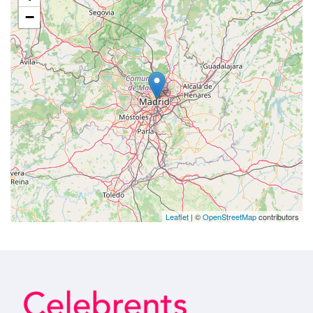
−
Leaflet
| ©
OpenStreetMap
contributors