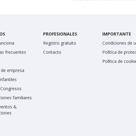
OS
PROFESIONALES
IMPORTANTE
unciona
Registro gratuito
Condiciones de 
as frecuentes
Contacto
Política de prote
Política de cooki
 de empresa
infantiles
y Congresos
iones familiares
ventos &
ciones