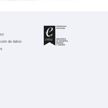
uso
cción de datos
es