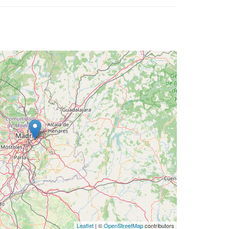
Leaflet
| ©
OpenStreetMap
contributors