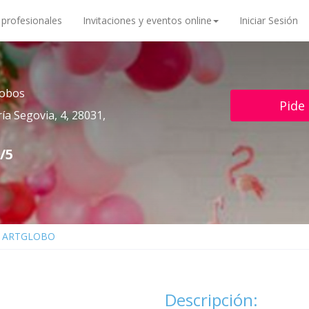
 profesionales
Invitaciones y eventos online
Iniciar Sesión
lobos
Pide
ía Segovia, 4, 28031,
/5
ARTGLOBO
Descripción: