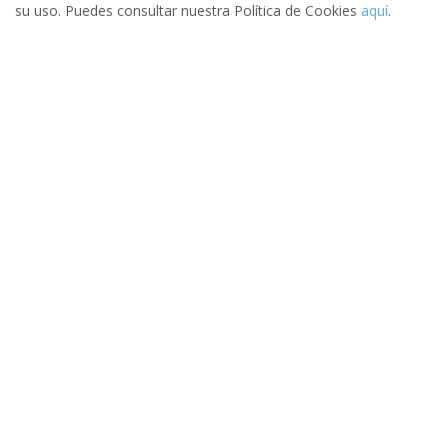
su uso. Puedes consultar nuestra Política de Cookies
aquí
.
Elige la mejor oferta
3.
Una vez evalúes los distintos presupuestos puedes escoger (o
no) la oferta que mejor se adapte a tus necesidades.
Pide presupuesto gratis
¿Eres un profesional y quieres
conseguir nuevos clientes?
Registra tu empresa gratis