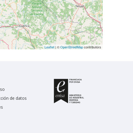
Leaflet
| ©
OpenStreetMap
contributors
uso
cción de datos
es