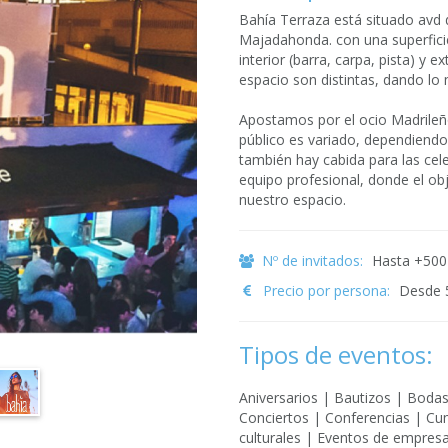
Bahía Terraza está situado avd de
Majadahonda. con una superfici
interior (barra, carpa, pista) y e
espacio son distintas, dando lo 
Apostamos por el ocio Madrileño
público es variado, dependiendo 
también hay cabida para las cel
equipo profesional, donde el obje
nuestro espacio.
Nº de invitados:
Hasta +500
Precio por persona:
Desde 
Tipos de eventos:
Aniversarios | Bautizos | Boda
Conciertos | Conferencias | Cu
culturales | Eventos de empresas