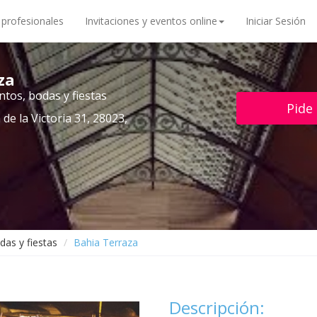
 profesionales
Invitaciones y eventos online
Iniciar Sesión
za
tos, bodas y fiestas
Pide
 de la Victoria 31, 28023,
das y fiestas
Bahia Terraza
Descripción: