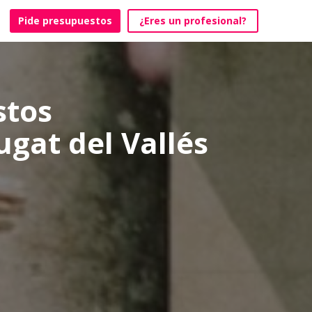
Pide presupuestos
¿Eres un profesional?
stos
gat del Vallés