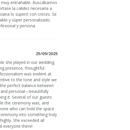
a y muy entrañable. Buscábamos
ortase la calidez necesaria a
biana lo superó con creces. Se
ñable y súper personalizado.
esional y persona.
25/09/2025
le she played in our wedding.
ing presence, thoughtful
ofessionalism was evident at
ntive to the tone and style we
 the perfect balance between
, and personal—beautifully
ng it. Several of our guests
e the ceremony was, and
someone who can hold the space
r ceremony into something truly
ighly. She exceeded all
d everyone there!