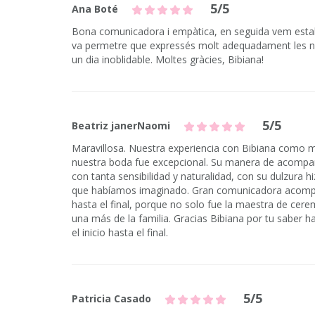
5/5
Ana Boté
Bona comunicadora i empàtica, en seguida vem establ
va permetre que expressés molt adequadament les n
un dia inoblidable. Moltes gràcies, Bibiana!
5/5
Beatriz janerNaomi
Maravillosa. Nuestra experiencia con Bibiana como 
nuestra boda fue excepcional. Su manera de acomp
con tanta sensibilidad y naturalidad, con su dulzura h
que habíamos imaginado. Gran comunicadora acompa
hasta el final, porque no solo fue la maestra de cere
una más de la familia. Gracias Bibiana por tu saber h
el inicio hasta el final.
5/5
Patricia Casado