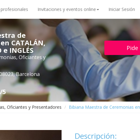
 profesionales
Invitaciones y eventos online
Iniciar Sesión
stra de
 en CATALÁN,
Pide
 e INGLÉS
onias, Oficiantes y
 08023, Barcelona
/5
s, Oficiantes y Presentadores
Bibiana Maestra de Ceremonias 
Descripción: