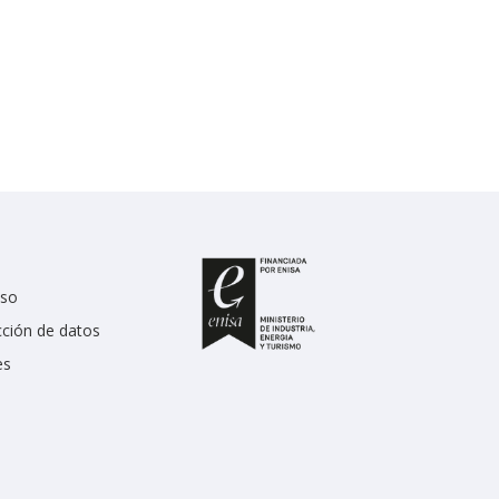
uso
cción de datos
es