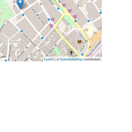
Leaflet
| ©
OpenStreetMap
contributors