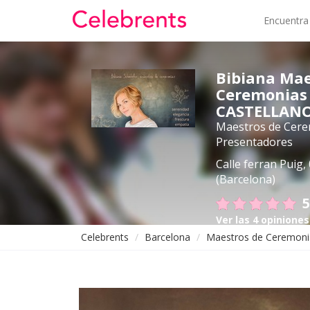
Encuentra
Bibiana Mae
Ceremonias
CASTELLANO
Maestros de Cerem
Presentadores
Calle ferran Puig,
(Barcelona)
5
Ver las 4 opiniones
Celebrents
Barcelona
Maestros de Ceremonia