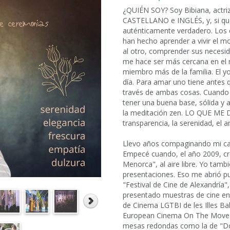
¿QUIÉN SOY? Soy Bibiana, actr
CASTELLANO e INGLÉS, y, si que
auténticamente verdadero. Los 
han hecho aprender a vivir el m
al otro, comprender sus necesida
me hace ser más cercana en el
miembro más de la familia. El yo
día. Para amar uno tiene antes
través de ambas cosas. Cuando 
tener una buena base, sólida y a
la meditación zen. LO QUE ME DE
transparencia, la serenidad, el am
Llevo años compaginando mi car
Empecé cuando, el año 2009, cr
Menorca", al aire libre. Yo tam
presentaciones. Eso me abrió pue
"Festival de Cine de Alexandría",
presentado muestras de cine en
de Cinema LGTBI de les Illes Ba
European Cinema On The Move", 
mesas redondas como la de "Do