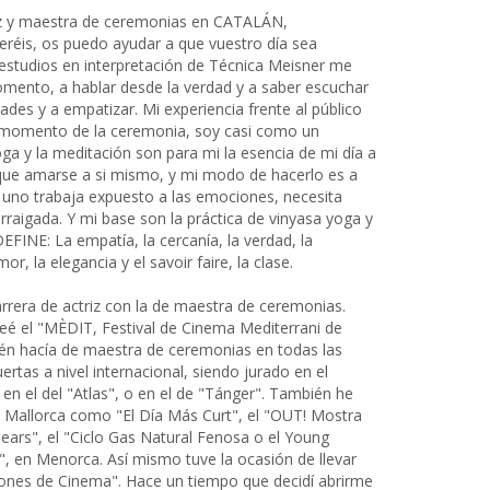
iz y maestra de ceremonias en CATALÁN,
réis, os puedo ayudar a que vuestro día sea
estudios en interpretación de Técnica Meisner me
omento, a hablar desde la verdad y a saber escuchar
des y a empatizar. Mi experiencia frente al público
 momento de la ceremonia, soy casi como un
ga y la meditación son para mi la esencia de mi día a
 que amarse a si mismo, y mi modo de hacerlo es a
uno trabaja expuesto a las emociones, necesita
rraigada. Y mi base son la práctica de vinyasa yoga y
FINE: La empatía, la cercanía, la verdad, la
or, la elegancia y el savoir faire, la clase.
rera de actriz con la de maestra de ceremonias.
eé el "MÈDIT, Festival de Cinema Mediterrani de
bién hacía de maestra de ceremonias en todas las
rtas a nivel internacional, siendo jurado en el
 en el del "Atlas", o en el de "Tánger". También he
 Mallorca como "El Día Más Curt", el "OUT! Mostra
lears", el "Ciclo Gas Natural Fenosa o el Young
en Menorca. Así mismo tuve la ocasión de llevar
nes de Cinema". Hace un tiempo que decidí abrirme