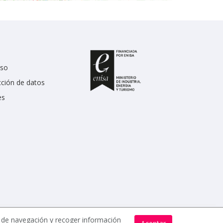
uso
cción de datos
es
s de navegación y recoger información