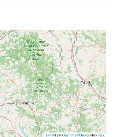
Leaflet
| ©
OpenStreetMap
contributors