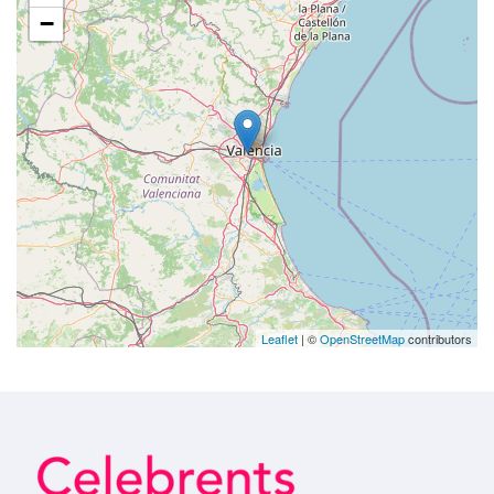
−
Leaflet
| ©
OpenStreetMap
contributors