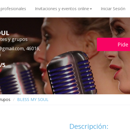
 profesionales
Invitaciones y eventos online
Iniciar Sesión
OUL
tes y grupos
Pide
@gmail.com
, 46016,
)
/5
grupos
BLESS MY SOUL
Descripción: