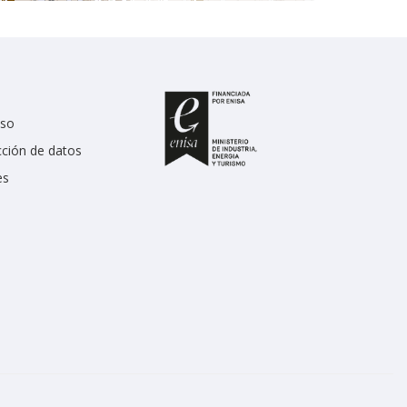
uso
cción de datos
es