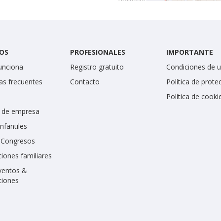
OS
PROFESIONALES
IMPORTANTE
unciona
Registro gratuito
Condiciones de 
as frecuentes
Contacto
Política de prote
Política de cooki
 de empresa
infantiles
y Congresos
iones familiares
ventos &
ciones