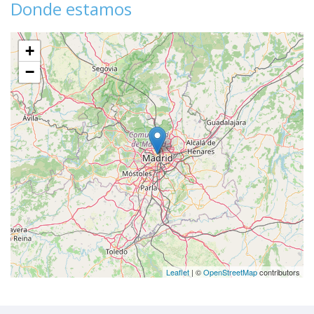
Donde estamos
+
−
Leaflet
| ©
OpenStreetMap
contributors