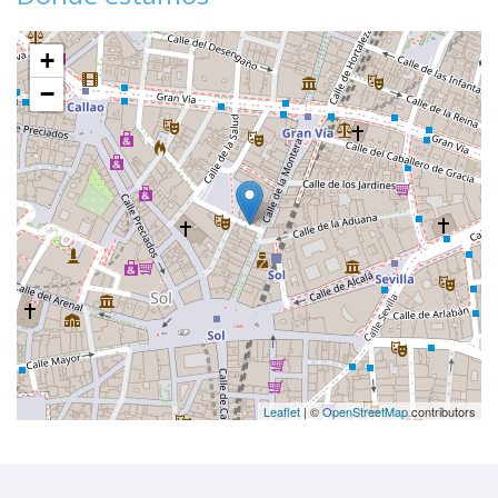
+
−
Leaflet
| ©
OpenStreetMap
contributors