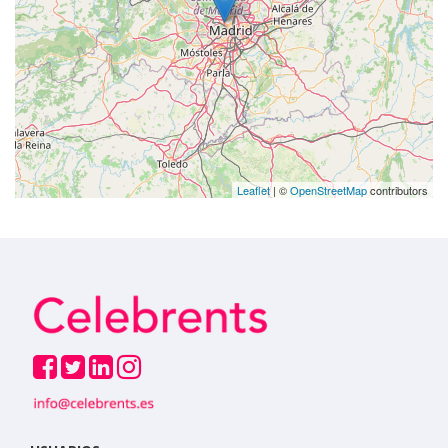
Leaflet
| ©
OpenStreetMap
contributors