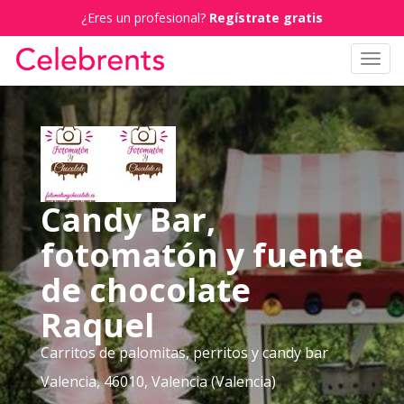
¿Eres un profesional?
Regístrate gratis
Toggl
navig
Candy Bar,
fotomatón y fuente
de chocolate
Raquel
Carritos de palomitas, perritos y candy bar
Valencia, 46010, Valencia (Valencia)