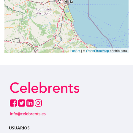
Leaflet
| ©
OpenStreetMap
contributors
USUARIOS