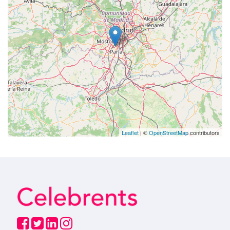
Leaflet
| ©
OpenStreetMap
contributors