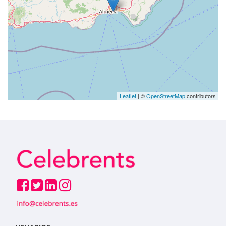
Leaflet
| ©
OpenStreetMap
contributors