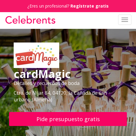
¿Eres un profesional?
Regístrate gratis
Toggl
navig
cardMagic
Detalles y recuerdos de boda
Ctra. de Níjar 84, 04120, la Cañada de san
urbano (Almería)
Pide presupuesto gratis