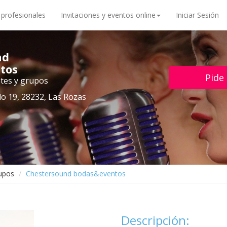
 profesionales
Invitaciones y eventos online
Iniciar Sesión
nd
tos
Pide
tes y grupos
o 19, 28232, Las Rozas
rupos
Chestersound bodas&eventos
Descripción: