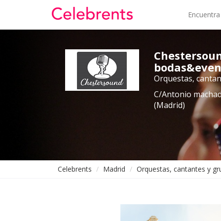
Encuentra
Chestersou
bodas&even
Orquestas, cantan
C/Antonio machad
(Madrid)
Celebrents
Madrid
Orquestas, cantantes y g