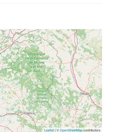
Leaflet
| ©
OpenStreetMap
contributors