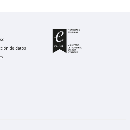
uso
cción de datos
es