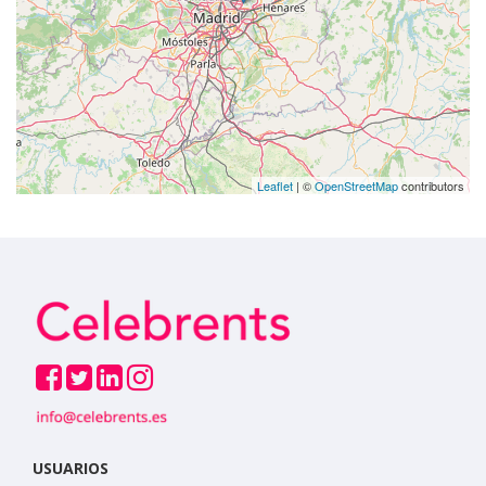
Leaflet
| ©
OpenStreetMap
contributors
USUARIOS