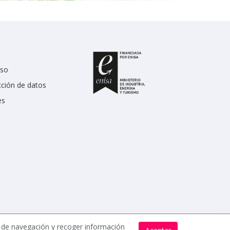
uso
cción de datos
es
s de navegación y recoger información