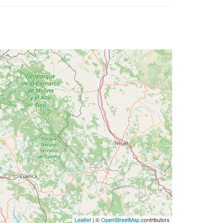
Leaflet
| ©
OpenStreetMap
contributors