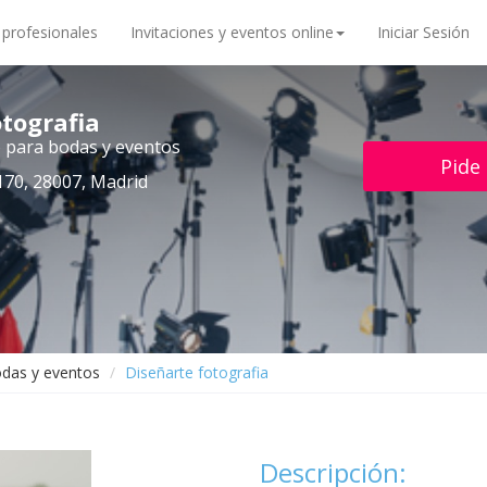
 profesionales
Invitaciones y eventos online
Iniciar Sesión
otografia
o para bodas y eventos
Pide
70, 28007, Madrid
odas y eventos
Diseñarte fotografia
Descripción: