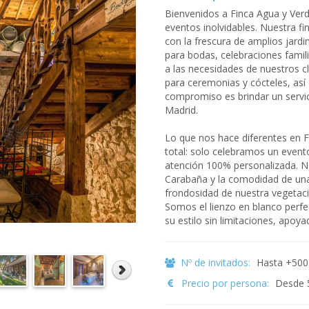
Bienvenidos a Finca Agua y Verd
eventos inolvidables. Nuestra f
con la frescura de amplios jardi
para bodas, celebraciones famil
a las necesidades de nuestros 
para ceremonias y cócteles, as
compromiso es brindar un servic
Madrid.
Lo que nos hace diferentes en Fi
total: solo celebramos un evento
atención 100% personalizada. Nos
Carabaña y la comodidad de unas
frondosidad de nuestra vegetació
Somos el lienzo en blanco perf
su estilo sin limitaciones, apo
Nº de invitados:
Hasta +500
Precio por persona:
Desde 