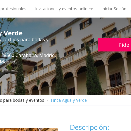
 profesionales
Invitaciones y eventos online
Iniciar Sesión
y Verde
y cortijos para bodas y
Pide
4, 28560 Carabaña, Madrid,
(Madrid)
os para bodas y eventos
Finca Agua y Verde
Descripción: