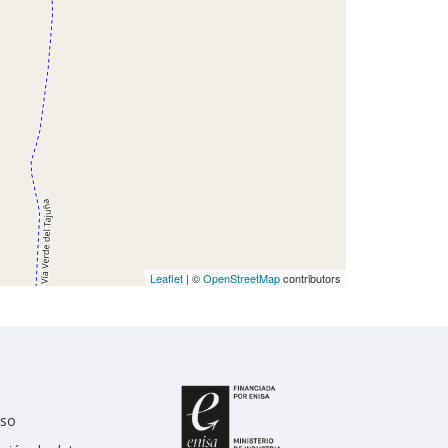
Leaflet
| ©
OpenStreetMap
contributors
uso