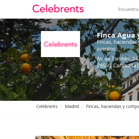
Encuentra
Finca Agua 
Fincas, haciendas 
eventos
Av. de Tielmes, 2
28560, Carabaña 
Celebrents
Madrid
Fincas, haciendas y cortij