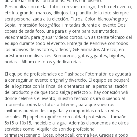
durante las horas contratadas. Fotos con diseño.
Personalización de las fotos con vuestro logo, fecha del evento,
etc Integrando, marcos, dibujos. La plantilla de la foto siempre
será personalizada a tu elección. Filtros; Color, blanco/negro y
Sepia. Impresión fotográfica ilimitadas durante el evento.Dos
copias de cada foto, una para ti y otra para tus invitados.
Videomatón, para grabar videos cortos. Un asistente técnico del
equipo durante todo el evento. Entrega de Pendrive con todos
los archivos de las fotos, videos y GiF animados Atrezzo, en
préstamo con disfraces. Sombreros, gafas gigantes, bigotes,
bodas… Álbum de fotos y dedicatorias
El equipo de profesionales de Flashback Fotomatón os ayudará
a conseguir un evento original y divertido, El equipo se ocupará
de la logística con la finca, de orientaros en la personalización
del producto y de que todo salga perfecto Si hay conexión wifi
donde celebréis el evento, nuestro tecnico os irá subiendo al
momento todas las fotos a Internet, para que vuestros
invitados puedan descargarlas y compartirlas en las redes
sociales. El papel fotográfico con calidad profesional, tamaño
5x15 o 10x15, indeleble al agua. Además disponemos de otros
servicios como: Alquiler de sonido profesional,
tarimas/escenario, luces, photocall, croma key. Gracias a todo