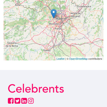
Leaflet
| ©
OpenStreetMap
contributors