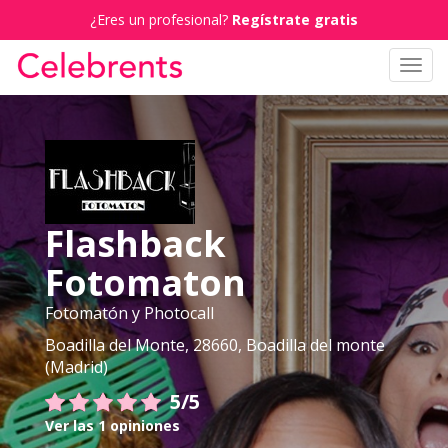
¿Eres un profesional?
Regístrate gratis
Toggl
navig
Flashback
Fotomaton
Fotomatón y Photocall
Boadilla del Monte, 28660, Boadilla del monte
(Madrid)
5/5
Ver las 1 opiniones