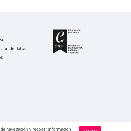
uso
cción de datos
es
s de navegación y recoger información