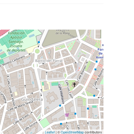
Leaflet
| ©
OpenStreetMap
contributors