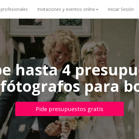
 profesionales
Invitaciones y eventos online
Iniciar Sesión
be hasta 4 presupu
 fótografos para b
Pide presupuestos gratis