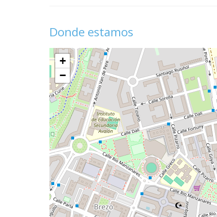
Donde estamos
+
−