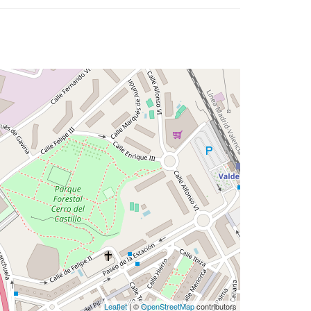
Leaflet
| ©
OpenStreetMap
contributors