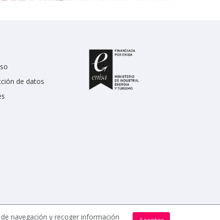
uso
cción de datos
es
s de navegación y recoger información