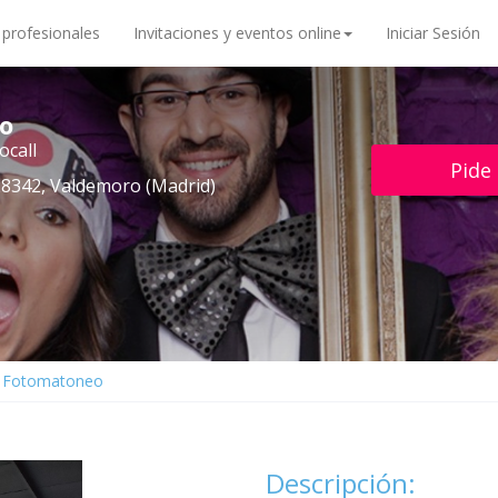
 profesionales
Invitaciones y eventos online
Iniciar Sesión
o
ocall
Pide
 28342, Valdemoro (Madrid)
Fotomatoneo
Descripción: