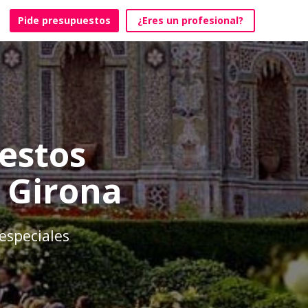
Pide presupuestos
¿Eres un profesional?
estos
n Girona
 especiales