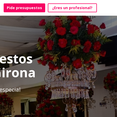
Pide presupuestos
¿Eres un profesional?
estos
Girona
especial