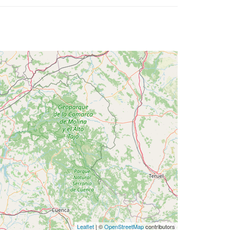
Leaflet
| ©
OpenStreetMap
contributors