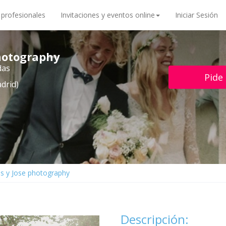
 profesionales
Invitaciones y eventos online
Iniciar Sesión
photography
das
Pide
drid)
ris y Jose photography
Descripción: