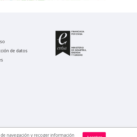
uso
cción de datos
es
s de navegación y recoger información