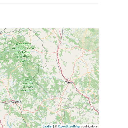
Leaflet
| ©
OpenStreetMap
contributors