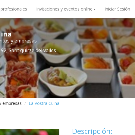
 profesionales
Invitaciones y eventos online
Iniciar Sesión
uina
entos y empresas
92, Sant quirze del valles
 y empresas
La Vostra Cuina
Descripción: