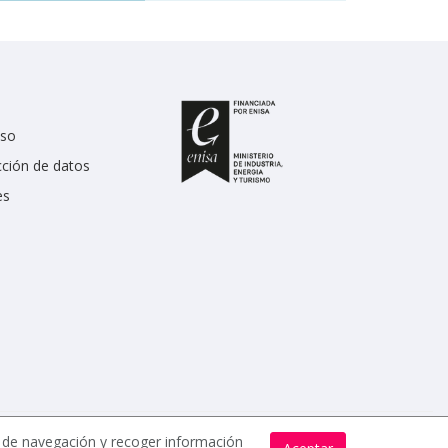
uso
cción de datos
es
s de navegación y recoger información