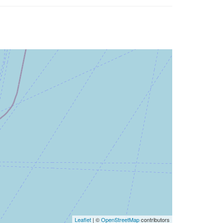
Leaflet
| ©
OpenStreetMap
contributors