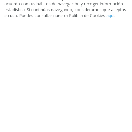
acuerdo con tus hábitos de navegación y recoger información
estadística. Si continúas navegando, consideramos que aceptas
Fotógrafos para eventos en Las Palmas de Gran Canaria
su uso. Puedes consultar nuestra Política de Cookies
aquí
.
Video y fotografía con drones en Las Palmas de Gran
Canaria
Fotógrafos fiestas, comuniones o bautizos en Las Palmas
de Gran Canaria
Video y producción audiovisual para eventos en Las Palmas
de Gran Canaria
¿Quieres que tu negocio aparezca aquí?
Date de alta gratis