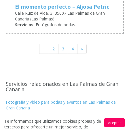
El momento perfecto – Aljosa Petric
Calle Ruiz de Alda, 3, 35007 Las Palmas de Gran
Canaria (Las Palmas)
Servicios:
Fotógrafos de bodas.
1
2
3
4
»
Servicios relacionados en Las Palmas de Gran
Canaria
Fotografía y Vídeo para bodas y eventos en Las Palmas de
Gran Canaria
Video para bodas y celebraciones en Las Palmas de Gran
Te informamos que utilizamos cookies propias y de
Aceptar
Canaria
terceros para ofrecerte un mejor servicio, de