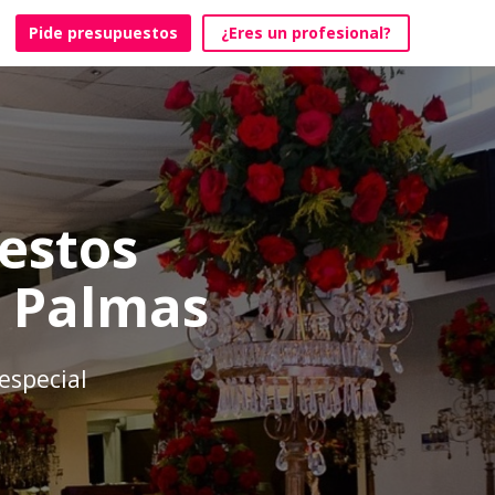
Pide presupuestos
¿Eres un profesional?
estos
s Palmas
especial