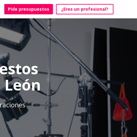
Pide presupuestos
¿Eres un profesional?
estos
n León
braciones