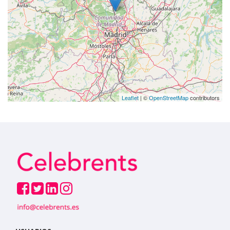
Leaflet
| ©
OpenStreetMap
contributors