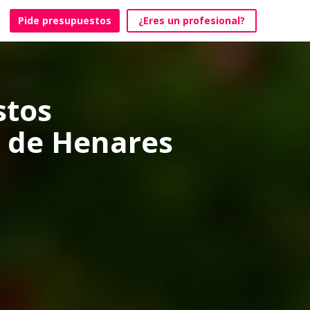
Pide presupuestos
¿Eres un profesional?
stos
á de Henares