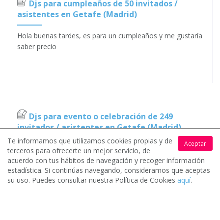
Djs para cumpleaños de 50 invitados /
asistentes en Getafe (Madrid)
Hola buenas tardes, es para un cumpleaños y me gustaría
saber precio
Djs para evento o celebración de 249
invitados / asistentes en Getafe (Madrid)
Te informamos que utilizamos cookies propias y de
Aceptar
Somos un restaurante que abre sus puertas el 20 de
terceros para ofrecerte un mejor servicio, de
octubre y la semana siguiente necesitamos música de dj
acuerdo con tus hábitos de navegación y recoger información
o en directo.
estadística. Si continúas navegando, consideramos que aceptas
su uso. Puedes consultar nuestra Política de Cookies
aquí
.