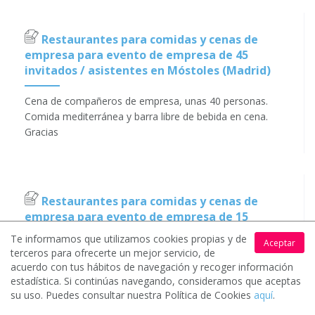
Restaurantes para comidas y cenas de
empresa para evento de empresa de 45
invitados / asistentes en Móstoles (Madrid)
Cena de compañeros de empresa, unas 40 personas.
Comida mediterránea y barra libre de bebida en cena.
Gracias
Restaurantes para comidas y cenas de
empresa para evento de empresa de 15
invitados / asistentes en Móstoles (Madrid)
Te informamos que utilizamos cookies propias y de
Aceptar
terceros para ofrecerte un mejor servicio, de
Cena de empresa 15 comensales
acuerdo con tus hábitos de navegación y recoger información
estadística. Si continúas navegando, consideramos que aceptas
su uso. Puedes consultar nuestra Política de Cookies
aquí
.