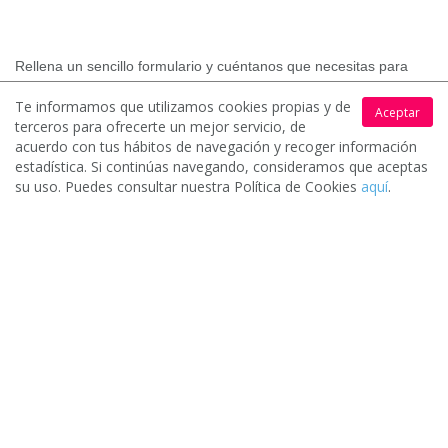
Rellena un sencillo formulario y cuéntanos que necesitas para
que podamos ponerte en contacto con los mejores profesionales
Te informamos que utilizamos cookies propias y de
y empresas.
Aceptar
terceros para ofrecerte un mejor servicio, de
acuerdo con tus hábitos de navegación y recoger información
estadística. Si continúas navegando, consideramos que aceptas
su uso. Puedes consultar nuestra Política de Cookies
aquí
.
Recibe hasta 4 ofertas
2.
Los profesionales y empresas de tu zona interesados en tu
solicitud contactarán contigo para hacerte llegar sus
presupuestos.