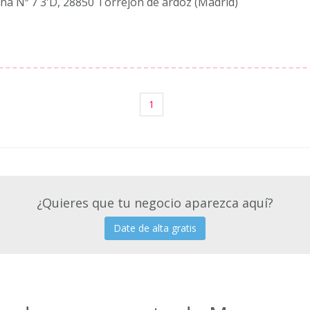
ina Nº 7 3'D, 28850 Torrejon de ardoz (Madrid)
1
¿Quieres que tu negocio aparezca aquí?
Date de alta gratis