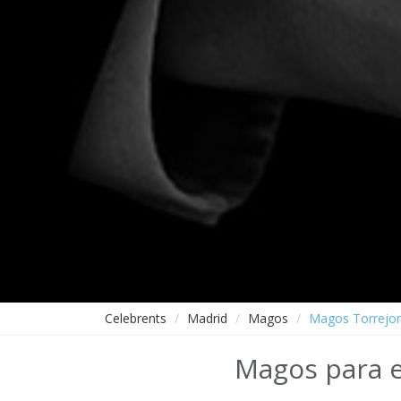
Celebrents
Madrid
Magos
Magos Torrejon
Magos para e