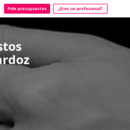
Pide presupuestos
¿Eres un profesional?
stos
ardoz