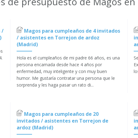
des de presupuesto de Magos en 
 /
Magos para cumpleaños de 4 invitados
)
/ asistentes en Torrejon de ardoz
i
(Madrid)
a
os
4.
Hola es el cumpleaños de mi padre 66 años, es una
Se
persona encamada desde hace 4 años por
Ex
enfermedad, muy inteligente y con muy buen
lo
humor. Me gustaría contratar una persona que le
sorprenda y les haga pasar un rato di...
Magos para cumpleaños de 20
invitados / asistentes en Torrejon de
i
ardoz (Madrid)
a