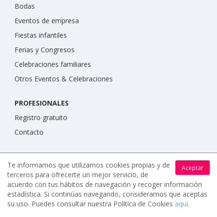
Bodas
Eventos de empresa
Fiestas infantiles
Ferias y Congresos
Celebraciones familiares
Otros Eventos & Celebraciones
PROFESIONALES
Registro gratuito
Contacto
IMPORTANTE
Te informamos que utilizamos cookies propias y de
Aceptar
Condiciones de uso
terceros para ofrecerte un mejor servicio, de
acuerdo con tus hábitos de navegación y recoger información
Política de protección de datos
estadística. Si continúas navegando, consideramos que aceptas
Política de cookies
su uso. Puedes consultar nuestra Política de Cookies
aquí
.