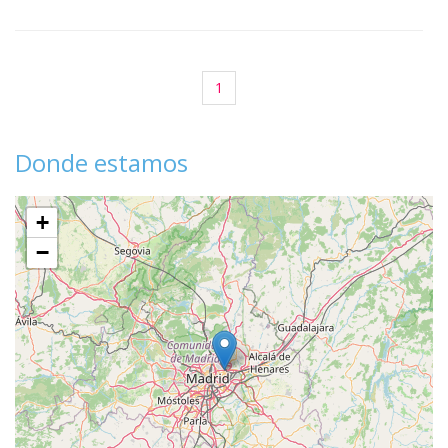
1
Donde estamos
+
−