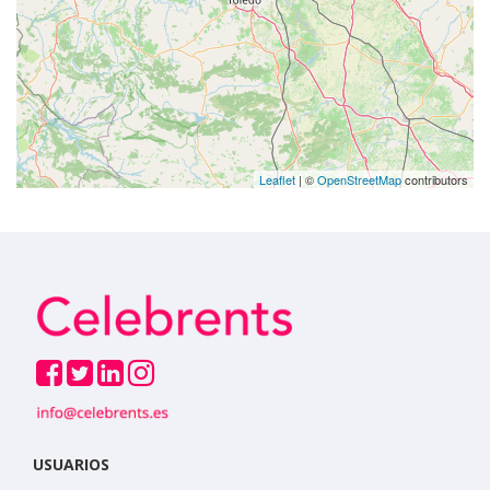
Leaflet
| ©
OpenStreetMap
contributors
USUARIOS