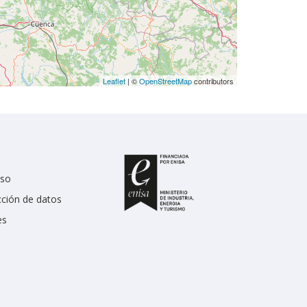
Leaflet
| ©
OpenStreetMap
contributors
uso
cción de datos
es