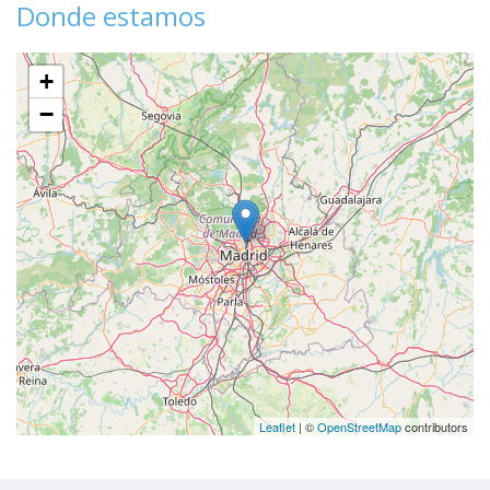
Donde estamos
+
−
Leaflet
| ©
OpenStreetMap
contributors