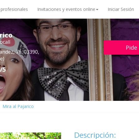
 profesionales
Invitaciones y eventos online
Iniciar Sesión
rico
ocall
Pide
andez, 76, 03390,
e)
/5
Mira al Pajarico
Descripción: