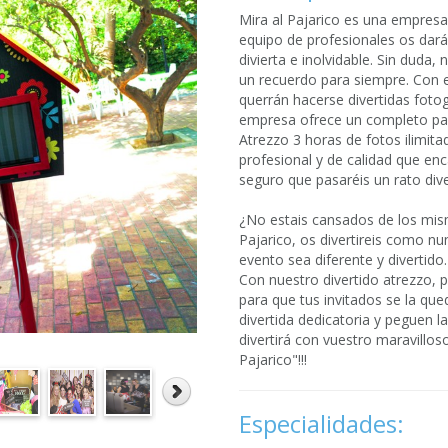
Mira al Pajarico es una empresa
equipo de profesionales os dará
divierta e inolvidable. Sin duda,
un recuerdo para siempre. Con e
querrán hacerse divertidas fotog
empresa ofrece un completo pac
Atrezzo 3 horas de fotos ilimit
profesional y de calidad que en
seguro que pasaréis un rato div
¿No estais cansados de los mi
Pajarico, os divertireis como nu
evento sea diferente y divertido.
Con nuestro divertido atrezzo, p
para que tus invitados se la qu
divertida dedicatoria y peguen 
divertirá con vuestro maravillos
Pajarico"!!!
Especialidades: