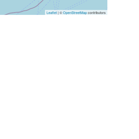
Leaflet
| ©
OpenStreetMap
contributors