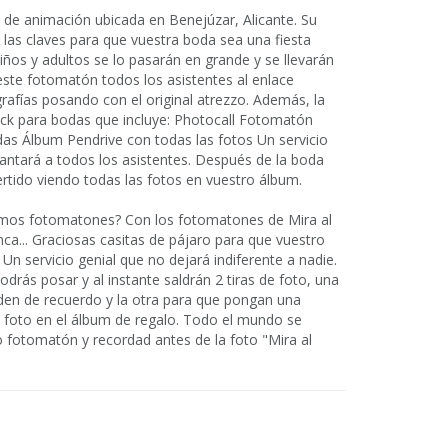
 de animación ubicada en Benejúzar, Alicante. Su
 las claves para que vuestra boda sea una fiesta
 niños y adultos se lo pasarán en grande y se llevarán
ste fotomatón todos los asistentes al enlace
rafías posando con el original atrezzo. Además, la
k para bodas que incluye: Photocall Fotomatón
adas Álbum Pendrive con todas las fotos Un servicio
cantará a todos los asistentes. Después de la boda
ertido viendo todas las fotos en vuestro álbum.
smos fotomatones? Con los fotomatones de Mira al
nca... Graciosas casitas de pájaro para que vuestro
 Un servicio genial que no dejará indiferente a nadie.
odrás posar y al instante saldrán 2 tiras de foto, una
eden de recuerdo y la otra para que pongan una
la foto en el álbum de regalo. Todo el mundo se
o fotomatón y recordad antes de la foto "Mira al