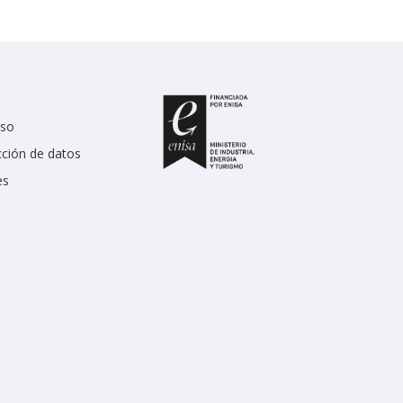
uso
cción de datos
es