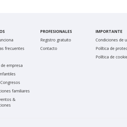
OS
PROFESIONALES
IMPORTANTE
unciona
Registro gratuito
Condiciones de 
as frecuentes
Contacto
Política de prote
Política de cooki
 de empresa
infantiles
y Congresos
iones familiares
ventos &
ciones