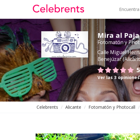
Encuentra
Mira al Paja
Fotomatón y Phot
Calle Miguel Hern
Benejúzar (Alicant
5
Ver las 3 opiniones
Celebrents
Alicante
Fotomatón y Photocall