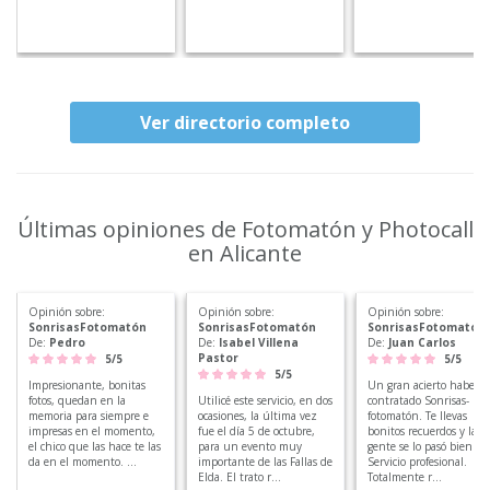
Ver directorio completo
Últimas opiniones de Fotomatón y Photocall
en Alicante
Opinión sobre:
Opinión sobre:
Opinión sobre:
SonrisasFotomatón
SonrisasFotomatón
SonrisasFotomatón
De:
Pedro
De:
Isabel Villena
De:
Juan Carlos
Pastor
5/5
5/5
5/5
Impresionante, bonitas
Un gran acierto haber
fotos, quedan en la
Utilicé este servicio, en dos
contratado Sonrisas-
memoria para siempre e
ocasiones, la última vez
fotomatón. Te llevas
impresas en el momento,
fue el día 5 de octubre,
bonitos recuerdos y la
el chico que las hace te las
para un evento muy
gente se lo pasó bien.
da en el momento. ...
importante de las Fallas de
Servicio profesional.
Elda. El trato r...
Totalmente r...