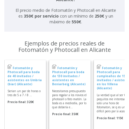
El precio medio de Fotomatón y Photocall en Alicante
es
350€ por servicio
con un mínimo de
250€
y un
máximo de
550€
.
Ejemplos de precios reales de
Fotomatón y Photocall en Alicante
Fotomatón y
Fotomatón y
Fotomatón y
Photocall para boda
Photocall para boda
Photocall para
de 40 invitados /
de 130 invitados /
cumpleaños de 15
asistentes en Umbria
asistentes en
invitados / asistent
(biar) (Alicante)
Beniarbeig (Alicante)
en los Villena
(Alicante)
Serian un par de horas o
Necesitamos presupuesto
tres de 5 a 7 / 8 ...
para regalar a los novios el
La verdad que al ser tan
photocall o foto matón. La
poquitos me interesaría
Precio final: 320€
boda es a mediodía, por lo
solo una hora de
que debería e...
fotomaton, se q es un p
difícil pero por si acaso a.
Precio final: 350€
Precio final: 115€