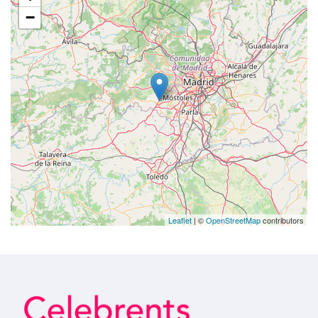
−
Leaflet
| ©
OpenStreetMap
contributors