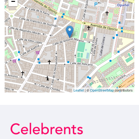
−
Leaflet
| ©
OpenStreetMap
contributors