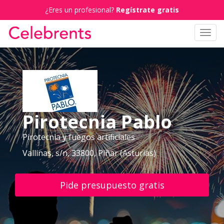
¿Eres un profesional?
Regístrate gratis
Toggl
navig
Pirotecnia Pablo
Pirotecnia y fuegos artificiales
Vallinas, s/n, 33800, Piñar (Asturias)
Pide presupuesto gratis