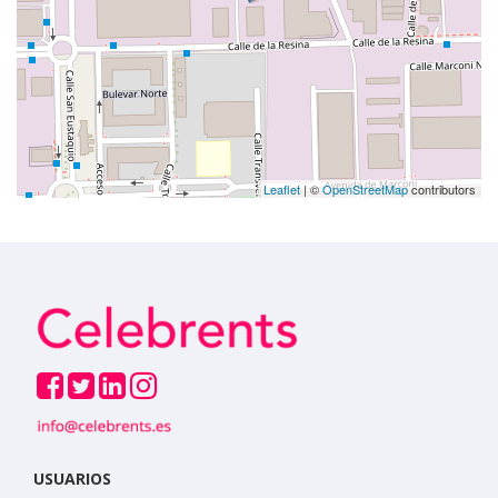
Leaflet
| ©
OpenStreetMap
contributors
USUARIOS