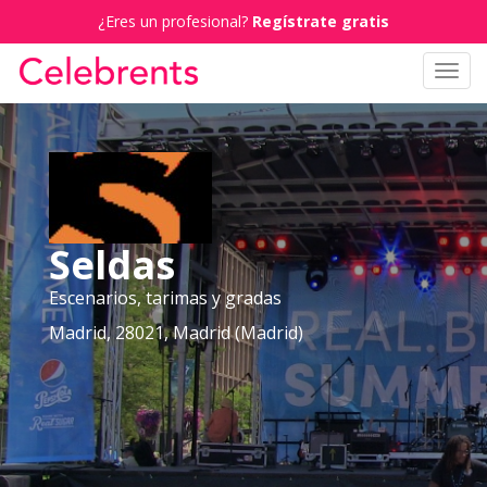
¿Eres un profesional?
Regístrate gratis
Toggl
navig
Seldas
Escenarios, tarimas y gradas
Madrid, 28021, Madrid (Madrid)